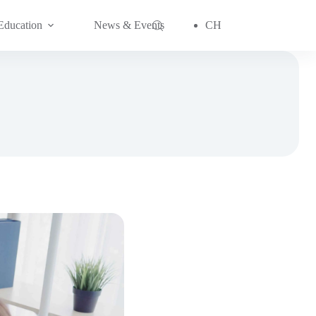
Education
News & Events
CH