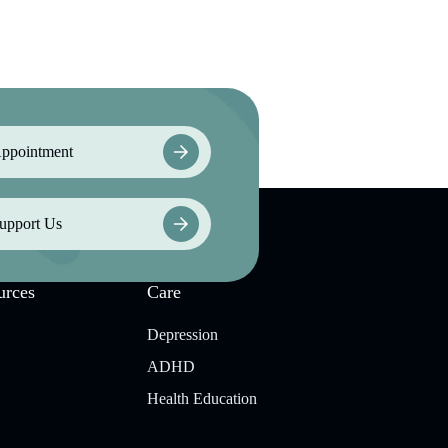
ppointment
upport Us
urces
Care
Depression
ADHD
Health Education