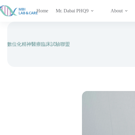
跳
至
Home
Mr. Dabai PHQ9
About
主
要
內
容
數位化精神醫療臨床試驗聯盟