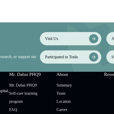
Visit Us
A
esearch, or support our
Participated in Trails
S
Mr. Dabai PHQ9
About
Reso
Mr. Dabai PHQ9
Summary
pital,
Self-care learning
Team
program
Location
n
FAQ
Career