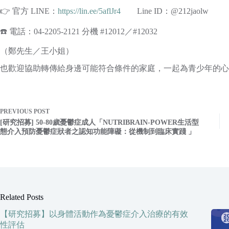
👉 官方 LINE：
https://lin.ee/5aflJr4
Line ID：@212jaolw
☎️ 電話：04-2205-2121 分機 #12012／#12032
（鄭先生／王小姐）
也歡迎協助轉傳給身邊可能符合條件的家庭，一起為青少年的心理
PREVIOUS
POST
[研究招募] 50-80歲憂鬱症成人「NUTRIBRAIN-POWER生活型
態介入預防憂鬱症狀者之認知功能障礙：從機制到臨床實踐 」
Related Posts
【研究招募】以身體活動作為憂鬱症介入治療的有效
性評估