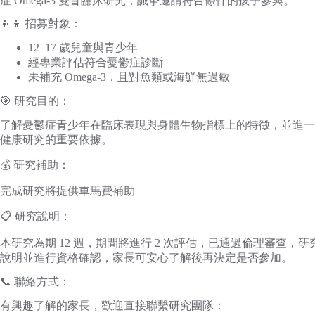
症 Omega-3 雙盲臨床研究，誠摯邀請符合條件的孩子參與。
👦👧 招募對象：
12–17 歲兒童與青少年
經專業評估符合憂鬱症診斷
未補充 Omega-3，且對魚類或海鮮無過敏
🎯 研究目的：
了解憂鬱症青少年在臨床表現與身體生物指標上的特徵，並進一步評估
健康研究的重要依據。
💰 研究補助：
完成研究將提供車馬費補助
📋 研究說明：
本研究為期 12 週，期間將進行 2 次評估，已通過倫理審查
說明並進行資格確認，家長可安心了解後再決定是否參加。
📞 聯絡方式：
有興趣了解的家長，歡迎直接聯繫研究團隊：