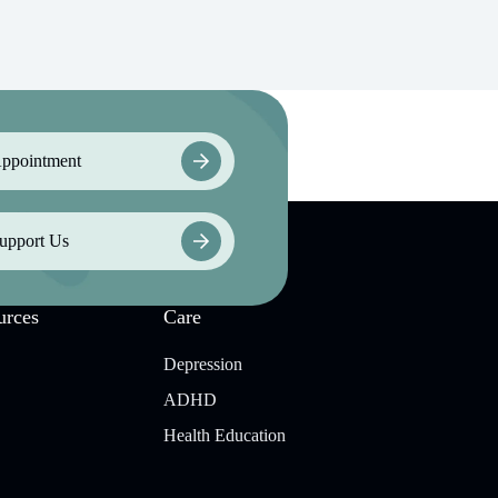
ppointment
upport Us
urces
Care
Depression
ADHD
Health Education