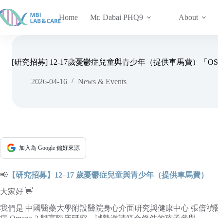
跳
至
Home
Mr. Dabai PHQ9
About
主
要
內
容
[研究招募] 12-17歲憂鬱症兒童與青少年（提供車馬費）「OSI
2026-04-16
News & Events
加入為 Google 偏好來源
📢
【研究招募】12–17 歲憂鬱症兒童與青少年（提供車馬費）
大家好 👋
我們是 中國醫藥大學附設醫院身心介面研究與健康中心 張倍禎醫師