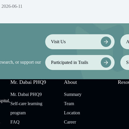
2026-06-11
Visit Us
A
esearch, or support our
Participated in Trails
S
Mr. Dabai PHQ9
About
Reso
Mr. Dabai PHQ9
Summary
pital,
Self-care learning
Team
program
Location
n
FAQ
Career