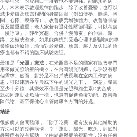
不要強求，對於藉口一堆者也不要勉強。能跑步的病
人，常常表示數週規律的跑步，除了改善憂鬱，也可以
減少憂慮及焦慮相關的身體症狀（例如便祕、腸躁、胸
悶、心悸、痠痛等）、改善疲勞增強體力、改善睡眠品
質及體重過重；老人家若有退化性關節問題，可以考慮
「慢呼吸」、靜坐冥想、合併「慢節奏」的伸展、深
蹲、太極或游泳。如果能夠找到受過心理 相關訓練的專
業瑜伽治療師，瑜伽對於憂慮、焦慮、壓力及失眠的治
療也都有不錯的臨床試驗佐証。
最後是
「光照」療法
，在光照量不足的國家有販售專門
用來做光照治療的機器，在台灣陽光明媚，似乎沒有那
個需求。然而，對於足不出戶或長期在室內工作的病
患，可以建議在早晨或下午的陽光之下，「刻意」曝露
至少十分鐘，其療效不僅僅是光照和維生素D的合成，
就如同運動及魚油一樣，也還有促進免疫功能、改善新
陳代謝、甚至保健心血管健康各方面的好處。
結語
很多病人會問醫師，「除了吃藥，還有沒有其他輔助的
方法可以的改善病情」？「運動、陽光、吃魚，到底對
憂鬱症有沒有幫助」？由於憂鬱症的複雜性，沒有任何