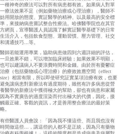
一種神奇的療法可以對所有病患都有效。如果病人對單
一療法效果不足（例如藥物治療或心理治療），醫師不
妨用開放的態度、實証醫學的精神、以及最高的安全標
準，來接納病患嘗試整合性療法。哈佛醫學院也在其官
方網頁，宣導醫護人員認識了解實証醫學基礎下的日常
生活介入，包括飲食型態、運動習慣、壓力管理、社交
和溝通技巧…等。
醫師若能運用專業，協助病患做四到六週詳細的評估，
一旦效果不錯，可以增加臨床經驗；如果效果不明顯，
也可以建議病人不要浪費時間和金錢。由於所有憂鬱症
治療（包括藥物或心理治療）的療效效應空間（effect
size）相當有限，所以即使研究証實某項治療有效，也要
避免讓病患對新療法有過度期待，雖然有許多病患從營
養醫學的新療法中獲得極大的幫助，卻也有病患和家屬
因為不實廣告的過度渲染而付出極大的代價，因此，接
觸最正確、客觀的資訊，才是善用整合療法的最好策
略。
有些醫護人員會說：「因為我不懂這些、而且我也沒有
時間做這些…，講這些的人都不是正統，因為只有藥物
治療有科學根據！」這樣的態度都是造成病患及病屬對