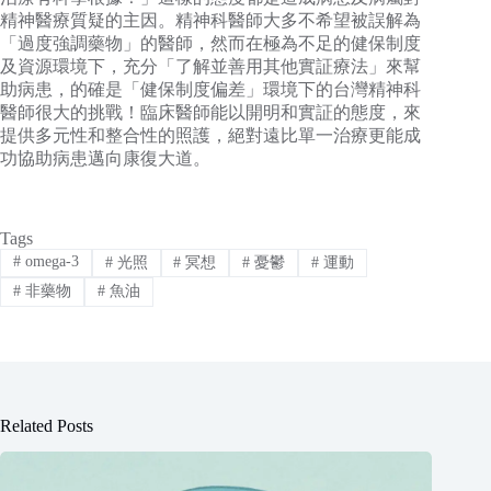
精神醫療質疑的主因。精神科醫師大多不希望被誤解為
「過度強調藥物」的醫師，然而在極為不足的健保制度
及資源環境下，充分「了解並善用其他實証療法」來幫
助病患，的確是「健保制度偏差」環境下的台灣精神科
醫師很大的挑戰！臨床醫師能以開明和實証的態度，來
提供多元性和整合性的照護，絕對遠比單一治療更能成
功協助病患邁向康復大道。
Tags
#
omega-3
#
光照
#
冥想
#
憂鬱
#
運動
#
非藥物
#
魚油
Related Posts