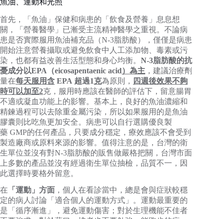
魚油、運動和光照
首先，「魚油」保健和病患的「飲食及營養」息息想
關，「營養醫學」已漸受主流精神醫學之重視。不論病
患是否實際服用魚油補充品（N-3脂肪酸），僅僅是病患
開始注意營養攝取或避免飲食中人工添加物、毒素或污
染，也都有益改善生活型態和身心均衡。
N-3脂肪酸的抗
憂成分以EPA（eicosapentaenic acid
）為主
，建議治療劑
量在
每天服用含
EPA 超過1
克
為原則，
四週後效果不夠
時可以加至2
克，服用時應該在醫師的評估下，留意腸胃
不適或凝血功能上的影響。基本上，良好的魚油濃縮和
精鍊過程可以去除重金屬污染，所以如果服用的是魚油
膠囊則比吃魚更加安全。病患可以自行選購優良製
藥 GMP的任何產品，只要成分穩定，療效應該不會受到
製造廠商或原料來源的影響。值得注意的是，台灣的衛
生單位並沒有對N-3脂肪酸的販售做嚴格把關，台灣市面
上多數的產品並沒有經過衛生單位抽檢，品質不一，因
此選擇時要格外留意。
在
「運動」方面
，個人在看診當中，總是會與症狀較穩
定的病人討論「適合個人的運動方式」。運動最重要的
是「循序漸進」，避免運動傷害；對於生理機能不佳者