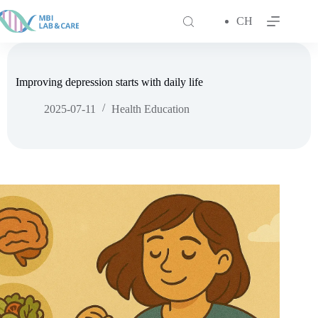
跳
至
CH
主
要
內
容
Improving depression starts with daily life
2025-07-11
Health Education