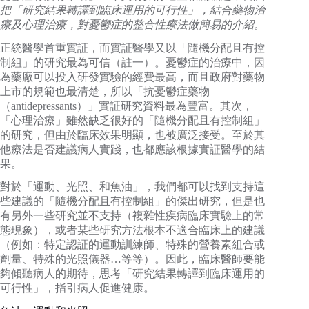
把「研究結果轉譯到臨床運用的可行性」，結合藥物治
療及心理治療，對憂鬱症的整合性療法做簡易的介紹。
正統醫學首重實証，而實証醫學又以「隨機分配且有控
制組」的研究最為可信（註一）。憂鬱症的治療中，因
為藥廠可以投入研發實驗的經費最高，而且政府對藥物
上市的規範也最清楚，所以「抗憂鬱症藥物
（antidepressants）」實証研究資料最為豐富。其次，
「心理治療」雖然缺乏很好的「隨機分配且有控制組」
的研究，但由於臨床效果明顯，也被廣泛接受。至於其
他療法是否建議病人實踐，也都應該根據實証醫學的結
果。
對於「運動、光照、和魚油」，我們都可以找到支持這
些建議的「隨機分配且有控制組」的傑出研究，但是也
有另外一些研究並不支持（複雜性疾病臨床實驗上的常
態現象），或者某些研究方法根本不適合臨床上的建議
（例如：特定認証的運動訓練師、特殊的營養素組合或
劑量、特殊的光照儀器…等等）。因此，臨床醫師要能
夠傾聽病人的期待，思考「研究結果轉譯到臨床運用的
可行性」，指引病人促進健康。