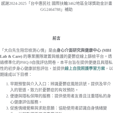
感謝2024-2025「台中惠民社 國際扶輪3462地區全球獎助金計畫
GG2464788」補助
前言
「大白先生陪您檢測心情」是由
身心介面研究與健康中心 (MBI
Lab & Care)
的專業團隊建置與維護的憂鬱症線上篩檢平台。透
過標準化的PHQ-9自我評估問卷，本平台旨在提供便捷且具隱私
性的初步身心健康狀態評估，並提供
線上自我照護學習方案
，以
期達成以下目標：
早期預警與介入入口：辨識憂鬱症風險訊號，提供及早介
入的管道，致力於憂鬱症的有效預防。
便捷與隱私保障的服務：提供使用者友善且注重隱私的身
心健康評估服務。
促進情緒覺察與求助意願：協助使用者認識自身情緒變