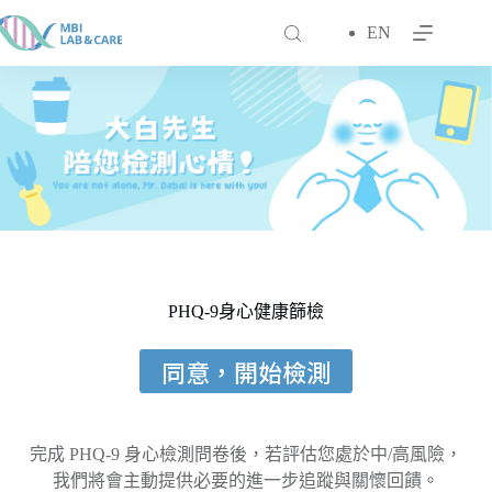
跳
EN
至
主
要
內
容
PHQ-9身心健康篩檢
同意，開始檢測
完成 PHQ-9 身心檢測問卷後，若評估您處於中/高風險，
我們將會主動提供必要的進一步追蹤與關懷回饋。