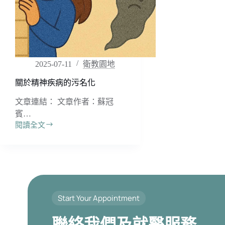
2025-07-11
衛教園地
關於精神疾病的污名化
文章連結： 文章作者：蘇冠
賓…
閱讀全文
關
於
精
神
疾
病
的
Start Your Appointment
污
名
聯絡我們及就醫服務
化