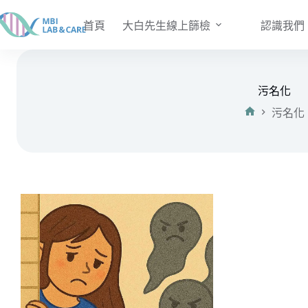
跳
至
首頁
大白先生線上篩檢
認識我們
主
要
內
容
污名化
污名化
首
頁